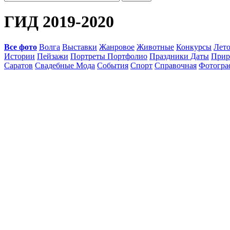
ГИД 2019-2020
Все фото
Волга
Выставки
Жанровое
Животные
Конкурсы
Лет
Истории
Пейзажи
Портреты Портфолио
Праздники Даты
Прир
Саратов
Свадебные Мода
События
Спорт
Справочная
Фотогр