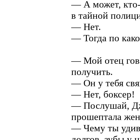
— А может, кто
в тайной полиц
— Нет.
— Тогда по како
— Мой отец гово
получить.
— Он у тебя св
— Нет, боксер!
— Послушай, Дж
прошептала жен
— Чему ты удивл
долгов, зубы у н