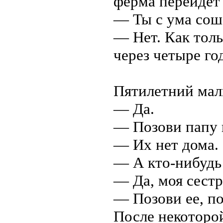
ферма перейдет 
— Ты с ума сош
— Нет. Как толь
через четыре го
Пятилетний мал
— Да.
— Позови папу 
— Их нет дома.
— А кто-нибудь 
— Да, моя сестр
— Позови ее, п
После некоторой