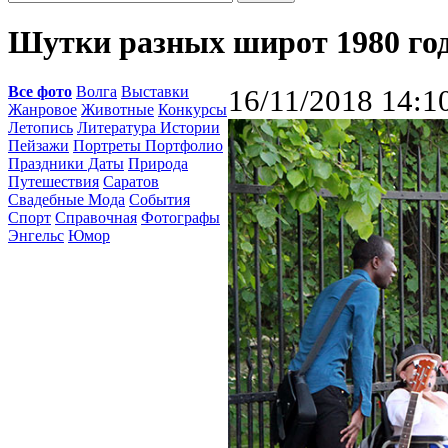
Шутки разных широт 1980 го
Все фото
Волга
Выставки
16/11/2018 14:1
Жанровое
Животные
Конкурсы
Летопись
Литература Истории
Пейзажи
Портреты Портфолио
Праздники Даты
Природа
Путешествия
Саратов
Свадебные Мода
События
Спорт
Справочная
Фотографы
Энгельс
Юмор