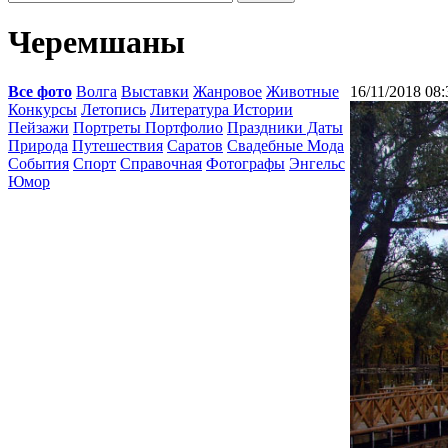
Черемшаны
Все фото
Волга
Выставки
Жанровое
Животные
16/11/2018 08:
Конкурсы
Летопись
Литература Истории
Пейзажи
Портреты Портфолио
Праздники Даты
Природа
Путешествия
Саратов
Свадебные Мода
События
Спорт
Справочная
Фотографы
Энгельс
Юмор