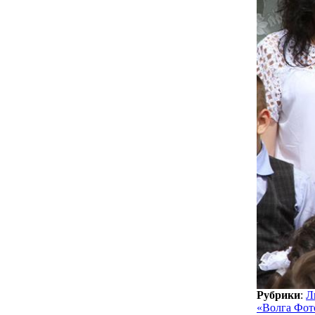
Рубрики
:
Л
«Волга Фот