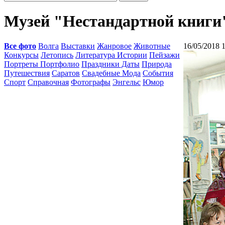
Музей "Нестандартной книги
Все фото
Волга
Выставки
Жанровое
Животные
16/05/2018 
Конкурсы
Летопись
Литература Истории
Пейзажи
Портреты Портфолио
Праздники Даты
Природа
Путешествия
Саратов
Свадебные Мода
События
Спорт
Справочная
Фотографы
Энгельс
Юмор