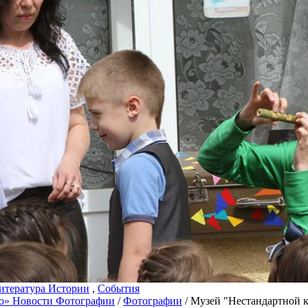
итература Истории
,
События
о» Новости Фотографии
/
Фотографии
/ Музей "Нестандартной 