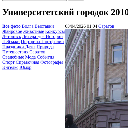
Университетский городок 2010
Все фото
Волга
Выставки
03/04/2026 01:04
Саратов
Жанровое
Животные
Конкурсы
Летопись
Литература Истории
Пейзажи
Портреты Портфолио
Праздники Даты
Природа
Путешествия
Саратов
Свадебные Мода
События
Спорт
Справочная
Фотографы
Энгельс
Юмор