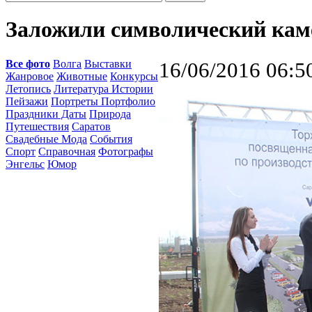
Заложили символический кам
Все фото
Волга
Выставки
16/06/2016 06:5
Жанровое
Животные
Конкурсы
Летопись
Литература Истории
Пейзажи
Портреты Портфолио
Праздники Даты
Природа
Путешествия
Саратов
Свадебные Мода
События
Спорт
Справочная
Фотографы
Энгельс
Юмор