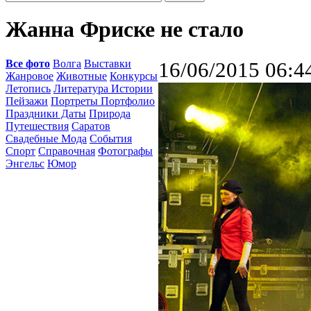
Жанна Фриске не стало
Все фото
Волга
Выставки
16/06/2015 06:4
Жанровое
Животные
Конкурсы
Летопись
Литература Истории
Пейзажи
Портреты Портфолио
Праздники Даты
Природа
Путешествия
Саратов
Свадебные Мода
События
Спорт
Справочная
Фотографы
Энгельс
Юмор