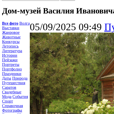
Дом-музей Василия Иванович
Все фото
Волга
05/09/2025 09:49
П
Выставки
Жанровое
Животные
Конкурсы
Летопись
Литература
Истории
Пейзажи
Портреты
Портфолио
Праздники
Даты
Природа
Путешествия
Саратов
Свадебные
Мода
События
Спорт
Справочная
Фотографы