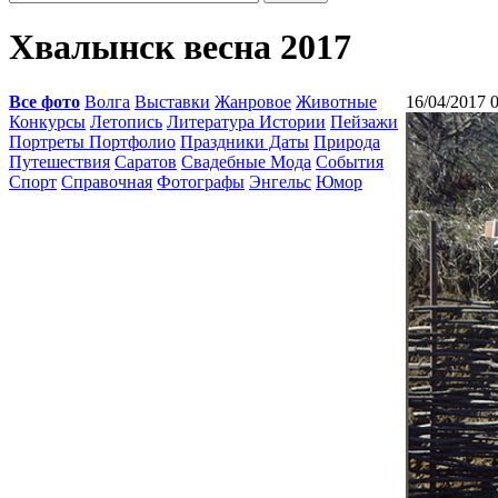
Хвалынск весна 2017
Все фото
Волга
Выставки
Жанровое
Животные
16/04/2017 
Конкурсы
Летопись
Литература Истории
Пейзажи
Портреты Портфолио
Праздники Даты
Природа
Путешествия
Саратов
Свадебные Мода
События
Спорт
Справочная
Фотографы
Энгельс
Юмор