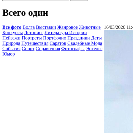
Всего один
Все фото
Волга
Выставки
Жанровое
Животные
16/03/2026 11:
Конкурсы
Летопись
Литература Истории
Пейзажи
Портреты Портфолио
Праздники Даты
Природа
Путешествия
Саратов
Свадебные Мода
События
Спорт
Справочная
Фотографы
Энгельс
Юмор