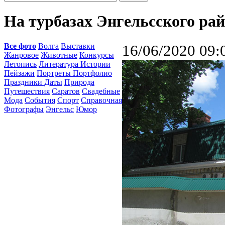
На турбазах Энгельсского ра
Все фото
Волга
Выставки
16/06/2020 09:
Жанровое
Животные
Конкурсы
Летопись
Литература Истории
Пейзажи
Портреты Портфолио
Праздники Даты
Природа
Путешествия
Саратов
Свадебные
Мода
События
Спорт
Справочная
Фотографы
Энгельс
Юмор