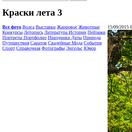
Краски лета 3
Все фото
Волга
Выставки
Жанровое
Животные
15/09/2015 
Конкурсы
Летопись
Литература Истории
Пейзажи
Портреты Портфолио
Праздники Даты
Природа
Путешествия
Саратов
Свадебные Мода
События
Спорт
Справочная
Фотографы
Энгельс
Юмор