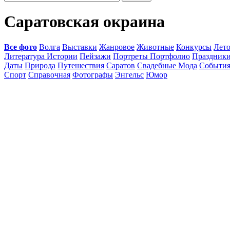
Саратовская окраина
Все фото
Волга
Выставки
Жанровое
Животные
Конкурсы
Лет
Литература Истории
Пейзажи
Портреты Портфолио
Праздник
Даты
Природа
Путешествия
Саратов
Свадебные Мода
Событи
Спорт
Справочная
Фотографы
Энгельс
Юмор