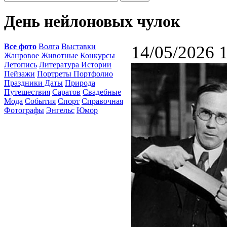
День нейлоновых чулок
Все фото
Волга
Выставки
14/05/2026 
Жанровое
Животные
Конкурсы
Летопись
Литература Истории
Пейзажи
Портреты Портфолио
Праздники Даты
Природа
Путешествия
Саратов
Свадебные
Мода
События
Спорт
Справочная
Фотографы
Энгельс
Юмор