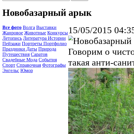
Новобазарный арык
Все фото
Волга
Выставки
15/05/2015 04:3
Жанровое
Животные
Конкурсы
Летопись
Литература Истории
Пейзажи
Портреты Портфолио
Праздники Даты
Природа
Говорим о чисто
Путешествия
Саратов
Свадебные Мода
События
такая анти-сани
Спорт
Справочная
Фотографы
Энгельс
Юмор