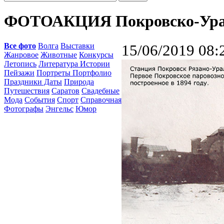
ФОТОАКЦИЯ Покровско-Урал
Все фото
Волга
Выставки
15/06/2019 08:
Жанровое
Животные
Конкурсы
Летопись
Литература Истории
Пейзажи
Портреты Портфолио
Праздники Даты
Природа
Путешествия
Саратов
Свадебные
Мода
События
Спорт
Справочная
Фотографы
Энгельс
Юмор