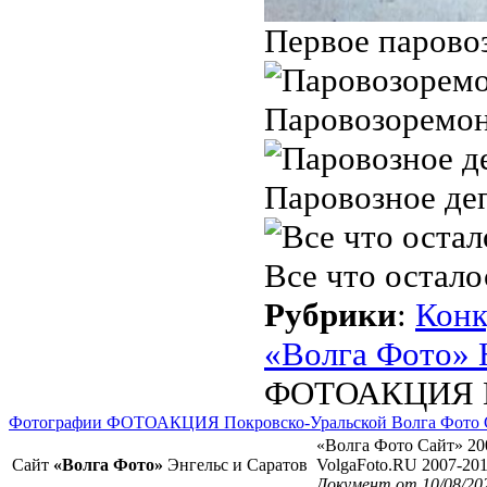
Первое паровоз
Паровозоремон
Паровозное деп
Все что остало
Рубрики
:
Кон
«Волга Фото» 
ФОТОАКЦИЯ По
Фотографии ФОТОАКЦИЯ Покровско-Уральской Волга Фото С
«Волга Фото Сайт» 20
Сайт
«Волга Фото»
Энгельс и Саратов
VolgaFoto.RU 2007-20
Документ от 10/08/20