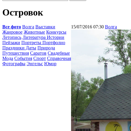
Островок
Все фото
Волга
Выставки
15/07/2016 07:30
Волга
Жанровое
Животные
Конкурсы
Летопись
Литература Истории
Пейзажи
Портреты Портфолио
Праздники Даты
Природа
Путешествия
Саратов
Свадебные
Мода
События
Спорт
Справочная
Фотографы
Энгельс
Юмор