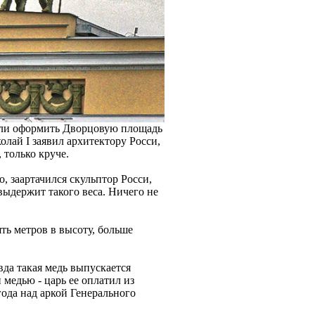
шили оформить Дворцовую площадь
лай I заявил архитектору Росси,
 только круче.
о, заартачился скульптор Росси,
выдержит такого веса. Ничего не
ть метров в высоту, больше
вда такая медь выпускается
 медью - царь ее оплатил из
года над аркой Генерального