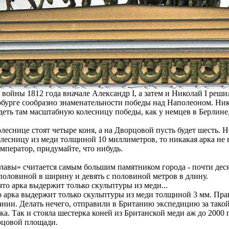
 войны 1812 года вначале Александр I, а затем и Николай I ре
бурге сообразно знаменательности победы над Наполеоном. Нико
деть там масштабную колесницу победы, как у немцев в Берлине,
олеснице стоят четыре коня, а на Дворцовой пусть будет шесть. Н
олесницу из меди толщиной 10 миллиметров, то никакая арка не 
император, придумайте, что нибудь.
авы» считается самым большим памятником города - почти деся
половиной в ширину и девять с половиной метров в длину.
о арка выдержит только скульптуры из меди толщиной 3 мм. Пра
ании. Делать нечего, отправили в Британию экспедицию за такой
ка. Так и стояла шестерка коней из Британской меди аж до 2000 
рцовой площади.