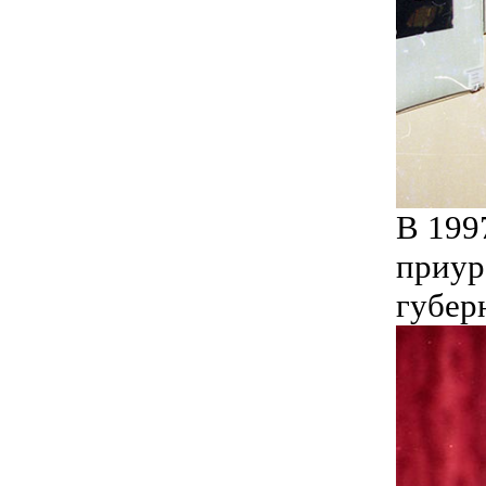
В 199
приур
губер