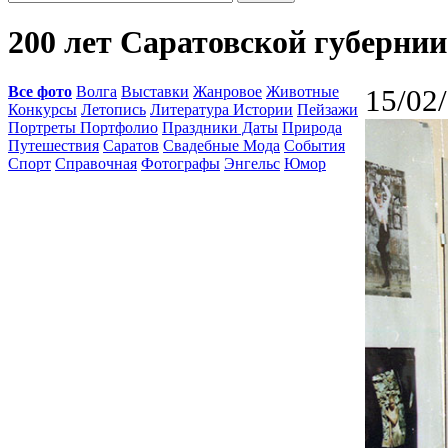
200 лет Саратовской губернии
Все фото
Волга
Выставки
Жанровое
Животные
15/02
Конкурсы
Летопись
Литература Истории
Пейзажи
Портреты Портфолио
Праздники Даты
Природа
Путешествия
Саратов
Свадебные Мода
События
Спорт
Справочная
Фотографы
Энгельс
Юмор