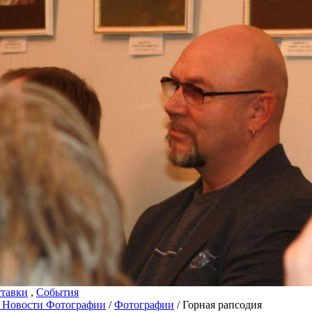
тавки
,
События
 Новости Фотографии
/
Фотографии
/ Горная рапсодия