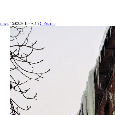
опись
15/02/2019 08:15
События
и
я