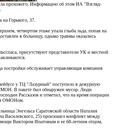
била прохожего. Информацию об этом ИА "Взгляд-
.
 на Горького, 37.
ерхнем, четвертом этаже упала глыба льда, попав на
ставлен в больницу, однако травмы оказались
льсспаса, присутствуют представители УК и местной
навливаются.
да постройки обслуживает управляющая компания
ллейбусе у ТЦ "Лазурный" поступило в дежурную
 ОМОН. В пакете был обнаружен мусор. Люди
 господин Рассказов и отметил, что на время операции
ким ОМОНом.
ельница Энгельса Саратовской области Наталия
ла Василевского, 25) произошел конфликт между
мощи Виктором Ипатовым и ее 68-летним отцом,