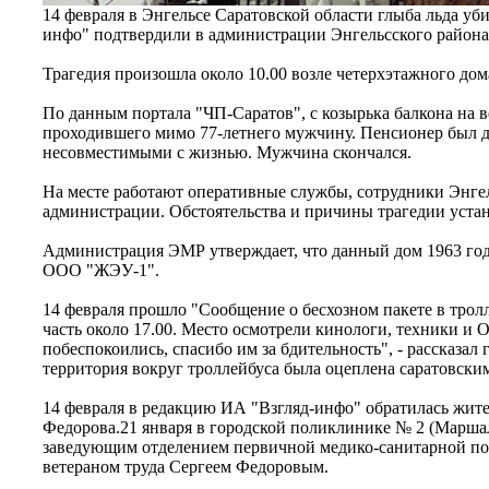
14 февраля в Энгельсе Саратовской области глыба льда у
инфо" подтвердили в администрации Энгельсского района
Трагедия произошла около 10.00 возле четерхэтажного дома
По данным портала "ЧП-Саратов", с козырька балкона на в
проходившего мимо 77-летнего мужчину. Пенсионер был до
несовместимыми с жизнью. Мужчина скончался.
На месте работают оперативные службы, сотрудники Энге
администрации. Обстоятельства и причины трагедии уста
Администрация ЭМР утверждает, что данный дом 1963 го
ООО "ЖЭУ-1".
14 февраля прошло "Сообщение о бесхозном пакете в тро
часть около 17.00. Место осмотрели кинологи, техники и
побеспокоились, спасибо им за бдительность", - рассказал
территория вокруг троллейбуса была оцеплена саратовс
14 февраля в редакцию ИА "Взгляд-инфо" обратилась жит
Федорова.21 января в городской поликлинике № 2 (Марша
заведующим отделением первичной медико-санитарной по
ветераном труда Сергеем Федоровым.