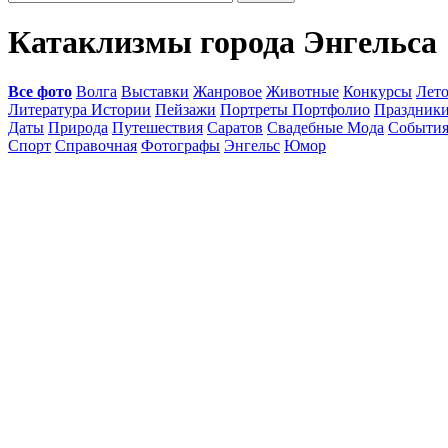
Катаклизмы города Энгельса
Все фото
Волга
Выставки
Жанровое
Животные
Конкурсы
Лет
Литература Истории
Пейзажи
Портреты Портфолио
Праздник
Даты
Природа
Путешествия
Саратов
Свадебные Мода
Событи
Спорт
Справочная
Фотографы
Энгельс
Юмор