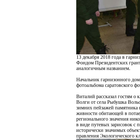
13 декабря 2018 года в гарн
Фондом Президентских грант
аналогичным названием.
Начальник гарнизонного дом
фотоальбома саратовского ф
Виталий рассказал гостям о 
Волги от села Рыбушка Вольс
зимних пейзажей памятника п
живности обитающей в потае
регионального значения ник
в виде путевых зарисовок с
исторически значимых объект
правления Экологического кл