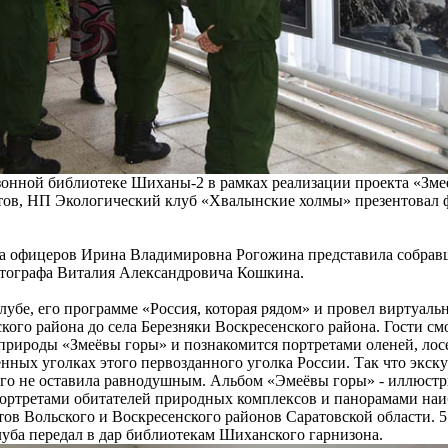
изонной библиотеке Шиханы-2 в рамках реализации проекта «Зм
ов, НП Экологический клуб «Хвалынские холмы» презентовал ф
а офицеров Ирина Владимировна Рогожина представила собрав
отографа Виталия Александровича Кошкина.
клубе, его программе «Россия, которая рядом» и провел виртуал
кого района до села Березняки Воскресенского района. Гости см
рироды «Змеёвы горы» и познакомится портретами оленей, лосей
нных уголках этого первозданного уголка России. Так что экск
ого не оставила равнодушным. Альбом «Эмеёвы горы» - иллюст
 портретами обитателей природных комплексов и панорамами на
ов Вольского и Воскресенского районов Саратовской области. 5 
уба передал в дар библиотекам Шиханского гарнизона.