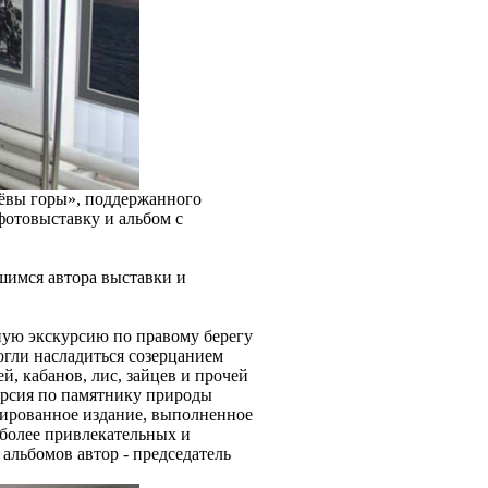
еёвы горы», поддержанного
отовыставку и альбом с
шимся автора выставки и
ьную экскурсию по правому берегу
огли насладиться созерцанием
, кабанов, лис, зайцев и прочей
урсия по памятнику природы
рированное издание, выполненное
иболее привлекательных и
альбомов автор - председатель