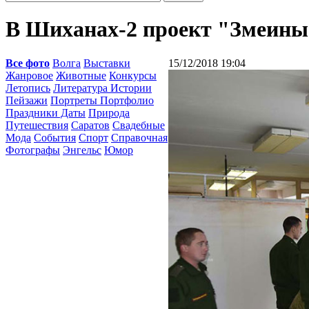
В Шиханах-2 проект "Змеины
Все фото
Волга
Выставки
15/12/2018 19:04
Жанровое
Животные
Конкурсы
Летопись
Литература Истории
Пейзажи
Портреты Портфолио
Праздники Даты
Природа
Путешествия
Саратов
Свадебные
Мода
События
Спорт
Справочная
Фотографы
Энгельс
Юмор