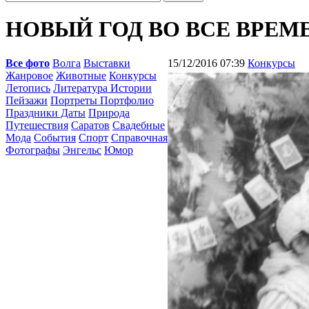
НОВЫЙ ГОД ВО ВСЕ ВРЕМЕ
Все фото
Волга
Выставки
15/12/2016 07:39
Конкурсы
Жанровое
Животные
Конкурсы
Летопись
Литература Истории
Пейзажи
Портреты Портфолио
Праздники Даты
Природа
Путешествия
Саратов
Свадебные
Мода
События
Спорт
Справочная
Фотографы
Энгельс
Юмор