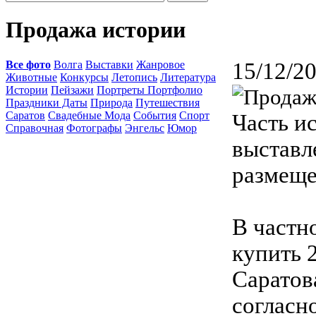
Продажа истории
Все фото
Волга
Выставки
Жанровое
15/12/2
Животные
Конкурсы
Летопись
Литература
Истории
Пейзажи
Портреты Портфолио
Праздники Даты
Природа
Путешествия
Саратов
Свадебные Мода
События
Спорт
Часть и
Справочная
Фотографы
Энгельс
Юмор
выставл
размеще
В частн
купить 2
Саратов
согласн