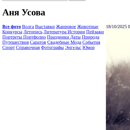
Аня Усова
Все фото
Волга
Выставки
Жанровое
Животные
18/10/2025 
Конкурсы
Летопись
Литература Истории
Пейзажи
Портреты Портфолио
Праздники Даты
Природа
Путешествия
Саратов
Свадебные Мода
События
Спорт
Справочная
Фотографы
Энгельс
Юмор