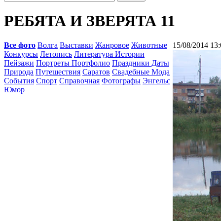
РЕБЯТА И ЗВЕРЯТА 11
Все фото
Волга
Выставки
Жанровое
Животные
15/08/2014 13:
Конкурсы
Летопись
Литература Истории
Пейзажи
Портреты Портфолио
Праздники Даты
Природа
Путешествия
Саратов
Свадебные Мода
События
Спорт
Справочная
Фотографы
Энгельс
Юмор