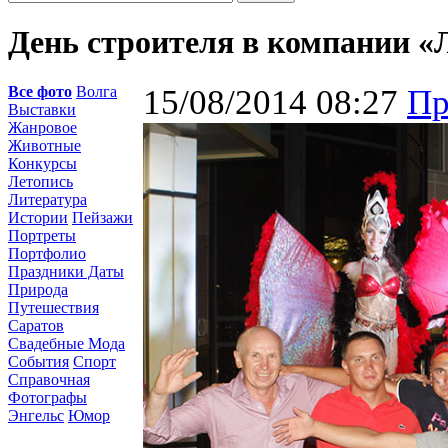
День строителя в компании «
Все фото
Волга
15/08/2014 08:27
Пр
Выставки
Жанровое
Животные
Конкурсы
Летопись
Литература
Истории
Пейзажи
Портреты
Портфолио
Праздники Даты
Природа
Путешествия
Саратов
Свадебные Мода
События
Спорт
Справочная
Фотографы
Энгельс
Юмор