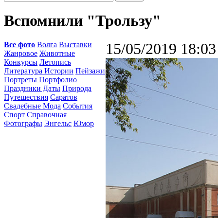
Вспомнили "Трользу"
Все фото
Волга
Выставки
15/05/2019 18:03
Жанровое
Животные
Конкурсы
Летопись
Литература Истории
Пейзажи
Портреты Портфолио
Праздники Даты
Природа
Путешествия
Саратов
Свадебные Мода
События
Спорт
Справочная
Фотографы
Энгельс
Юмор