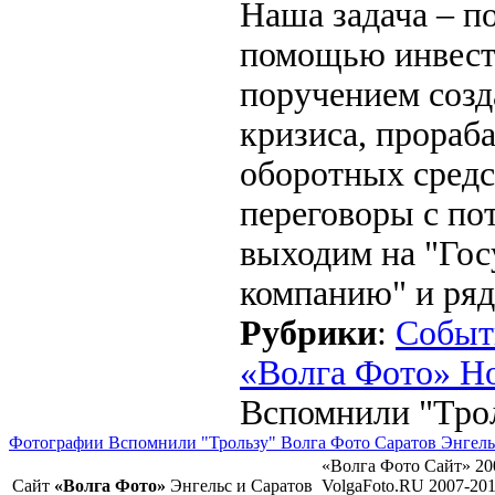
Наша задача – по
помощью инвест
поручением созд
кризиса, прораб
оборотных средс
переговоры с по
выходим на "Го
компанию" и ряд
Рубрики
:
Событ
«Волга Фото» Н
Вспомнили "Тро
Фотографии Вспомнили "Трользу" Волга Фото Саратов Энгель
«Волга Фото Сайт» 20
Сайт
«Волга Фото»
Энгельс и Саратов
VolgaFoto.RU 2007-20