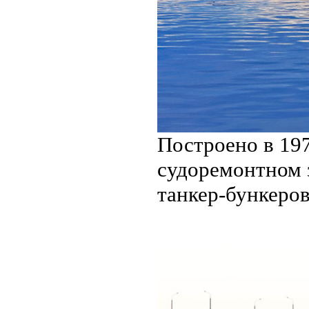
Построено в 19
судоремонтном з
танкер-бункеро