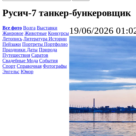
Русич-7 танкер-бункеровщик
Все фото
Волга
Выставки
19/06/2026 01:0
Жанровое
Животные
Конкурсы
Летопись
Литература Истории
Пейзажи
Портреты Портфолио
Праздники Даты
Природа
Путешествия
Саратов
Свадебные Мода
События
Спорт
Справочная
Фотографы
Энгельс
Юмор