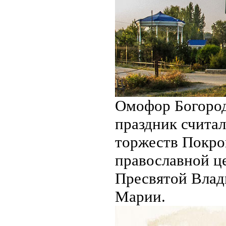
Омофор Богород
праздник счита
торжеств Покров
православной ц
Пресвятой Вла
Марии.