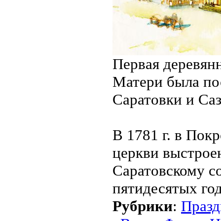
Первая деревянн
Мате­ри была по
Саратовки и Саз
В 1781 г. в Пок
церкви выстроен
Саратовскому со
пятидесятых год
Рубрики
:
Празд