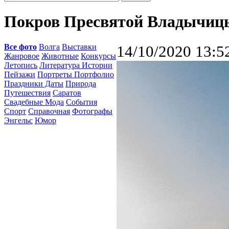
Покров Пресвятой Владычиц
Все фото
Волга
Выставки
14/10/2020 13:5
Жанровое
Животные
Конкурсы
Летопись
Литература Истории
Пейзажи
Портреты Портфолио
Праздники Даты
Природа
Путешествия
Саратов
Свадебные Мода
События
Спорт
Справочная
Фотографы
Энгельс
Юмор