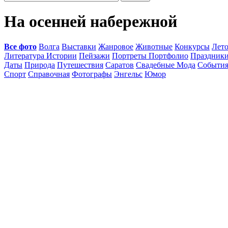
На осенней набережной
Все фото
Волга
Выставки
Жанровое
Животные
Конкурсы
Лет
Литература Истории
Пейзажи
Портреты Портфолио
Праздник
Даты
Природа
Путешествия
Саратов
Свадебные Мода
Событи
Спорт
Справочная
Фотографы
Энгельс
Юмор