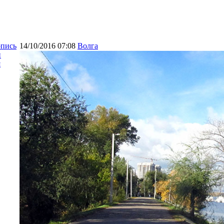
опись
14/10/2016 07:08
Волга
и
я