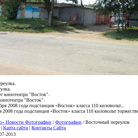
улка.
кинотеатра "Восток".
я 2008 года подстанция «Восток» класса 110 киловольт торжест
о» Новости Фотографии
/
Фотографии
/ Восточный переулок
|
Карта сайта
|
Контакты Сайта
07-2013