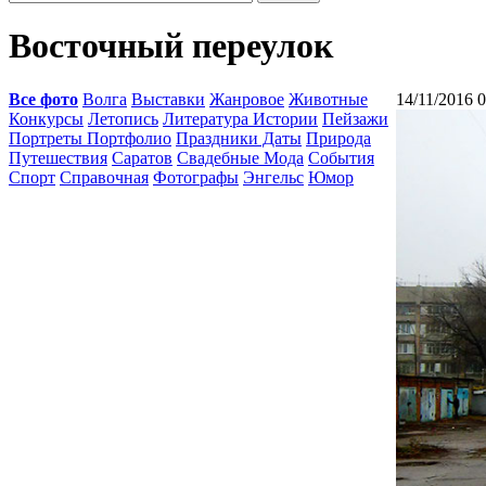
Восточный переулок
Все фото
Волга
Выставки
Жанровое
Животные
14/11/2016 
Конкурсы
Летопись
Литература Истории
Пейзажи
Портреты Портфолио
Праздники Даты
Природа
Путешествия
Саратов
Свадебные Мода
События
Спорт
Справочная
Фотографы
Энгельс
Юмор