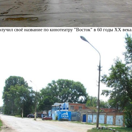
лучил своё название по кинотеатру "Восток" в 60 годы ХХ века