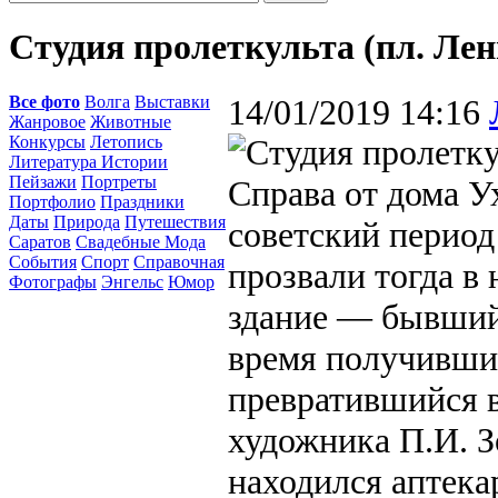
Студия пролеткульта (пл. Лен
Все фото
Волга
Выставки
14/01/2019 14:16
Жанровое
Животные
Конкурсы
Летопись
Литература Истории
Пейзажи
Портреты
Справа от дома У
Портфолио
Праздники
Даты
Природа
Путешествия
советский период
Саратов
Свадебные Мода
События
Спорт
Справочная
прозвали тогда 
Фотографы
Энгельс
Юмор
здание — бывший
время получивший
превратившийся в
художника П.И. З
находился аптека