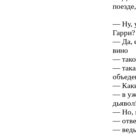
поезде
— Ну, 
Гарри?
— Да, 
вино
— тако
— такая
объеде
— Каки
— в уж
дьявол
— Но, 
— отве
— ведь