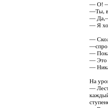
— О! —
—Ты, в
— Да,—
— Я хо
— Скол
—спрос
— Пока
— Это 
— Ника
На уро
— Лест
каждый
ступен