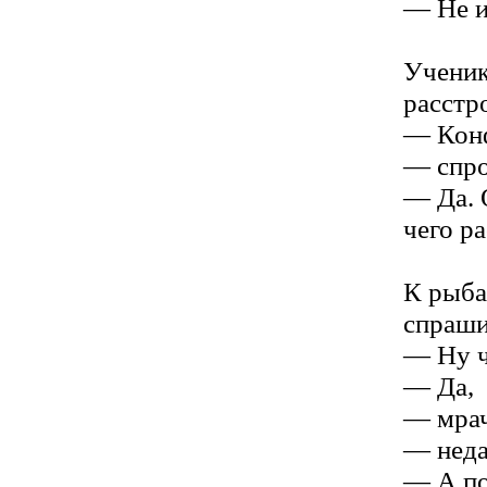
— Не и
Ученик
расстр
— Конф
— спро
— Да. 
чего р
К рыба
спраши
— Ну ч
— Да,
— мрач
— неда
— А по