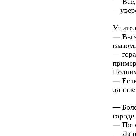
— Все,
—увере
Учител
— Вы з
глазом,
— гора
приме
Подним
— Если
длиннее
— Боле
городе
— Поч
— Да п