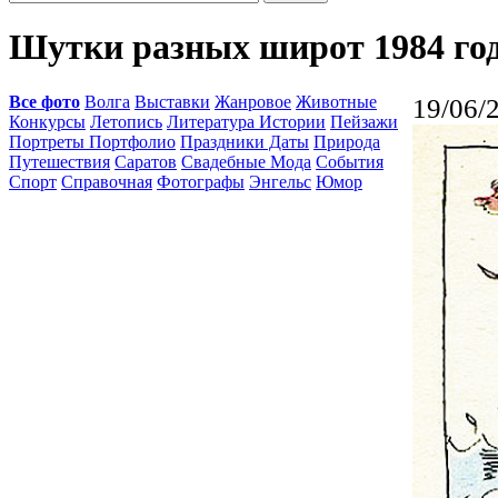
Шутки разных широт 1984 го
Все фото
Волга
Выставки
Жанровое
Животные
19/06/
Конкурсы
Летопись
Литература Истории
Пейзажи
Портреты Портфолио
Праздники Даты
Природа
Путешествия
Саратов
Свадебные Мода
События
Спорт
Справочная
Фотографы
Энгельс
Юмор