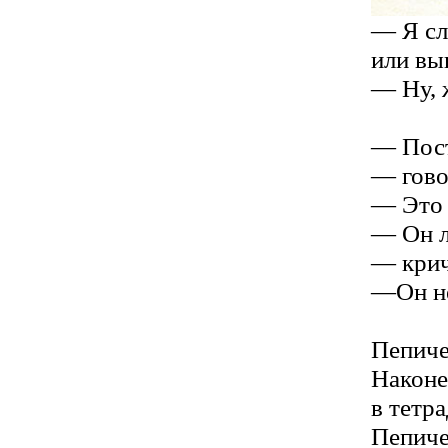
— Я сл
или вы
— Ну, 
— Пост
— гово
— Это 
— Он л
— крич
—Он не
Пепиче
Наконе
в тетр
Пепиче