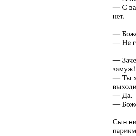
— С ва
нет.
— Боже
— Не г
— Заче
замуж!
— Ты х
выходи
— Да.
— Боже
Сын ни
парикм