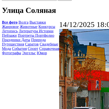
Улица Соляная
Все фото
Волга
Выставки
14/12/2025 18:
Жанровое
Животные
Конкурсы
Летопись
Литература Истории
Пейзажи
Портреты Портфолио
Праздники Даты
Природа
Путешествия
Саратов
Свадебные
Мода
События
Спорт
Справочная
Фотографы
Энгельс
Юмор