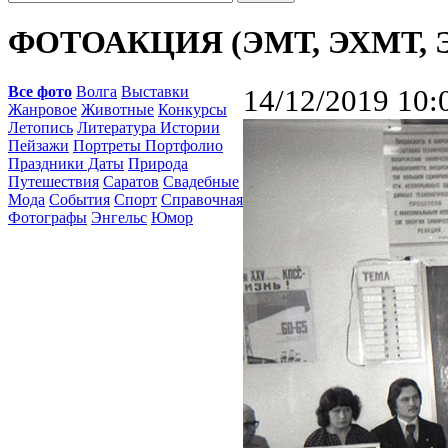
ФОТОАКЦИЯ (ЭМТ, ЭХМТ, 
Все фото
Волга
Выставки
14/12/2019 10:
Жанровое
Животные
Конкурсы
Летопись
Литература Истории
Пейзажи
Портреты Портфолио
Праздники Даты
Природа
Путешествия
Саратов
Свадебные
Мода
События
Спорт
Справочная
Фотографы
Энгельс
Юмор