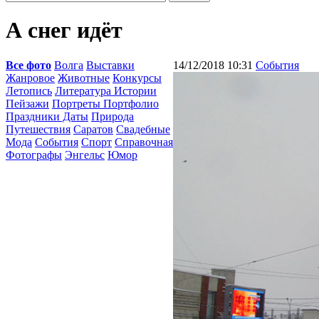
А снег идёт
Все фото
Волга
Выставки
14/12/2018 10:31
События
Жанровое
Животные
Конкурсы
Летопись
Литература Истории
Пейзажи
Портреты Портфолио
Праздники Даты
Природа
Путешествия
Саратов
Свадебные
Мода
События
Спорт
Справочная
Фотографы
Энгельс
Юмор