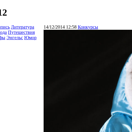
12
опись
Литература
14/12/2014 12:58
Конкурсы
ода
Путешествия
афы
Энгельс
Юмор