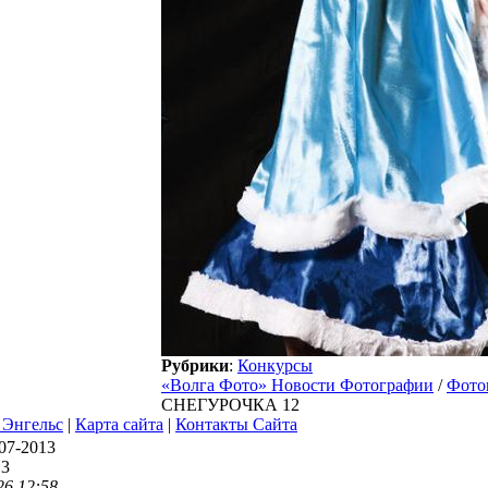
Рубрики
:
Конкурсы
«Волга Фото» Новости Фотографии
/
Фото
СНЕГУРОЧКА 12
Энгельс
|
Карта сайта
|
Контакты Сайта
07-2013
13
26 12:58