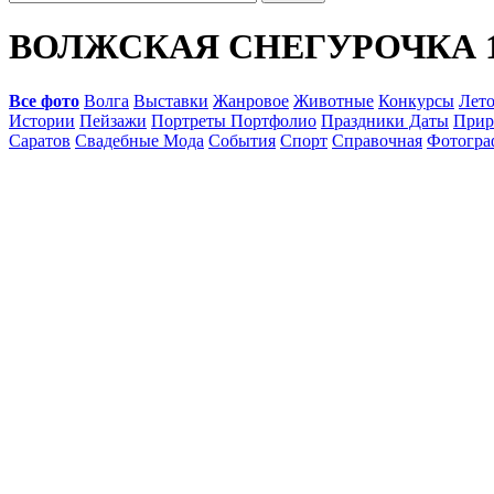
ВОЛЖСКАЯ СНЕГУРОЧКА 
Все фото
Волга
Выставки
Жанровое
Животные
Конкурсы
Лет
Истории
Пейзажи
Портреты Портфолио
Праздники Даты
Прир
Саратов
Свадебные Мода
События
Спорт
Справочная
Фотогр