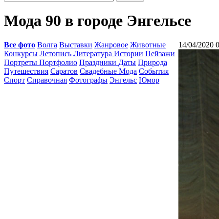
Мода 90 в городе Энгельсе
Все фото
Волга
Выставки
Жанровое
Животные
14/04/2020 
Конкурсы
Летопись
Литература Истории
Пейзажи
Портреты Портфолио
Праздники Даты
Природа
Путешествия
Саратов
Свадебные Мода
События
Спорт
Справочная
Фотографы
Энгельс
Юмор