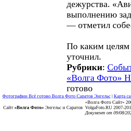
дежурства. «Ав
выполнению зад
— отметил собе
По каким целям 
уточнил.
Рубрики
:
Собы
«Волга Фото» Н
готово
Фотографии Всё готово Волга Фото Саратов Энгельс
|
Карта са
«Волга Фото Сайт» 20
Сайт
«Волга Фото»
Энгельс и Саратов
VolgaFoto.RU 2007-20
Документ от 09/08/20