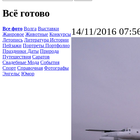
Всё готово
Все фото
Волга
Выставки
14/11/2016 07:5
Жанровое
Животные
Конкурсы
Летопись
Литература Истории
Пейзажи
Портреты Портфолио
Праздники Даты
Природа
Путешествия
Саратов
Свадебные Мода
События
Спорт
Справочная
Фотографы
Энгельс
Юмор