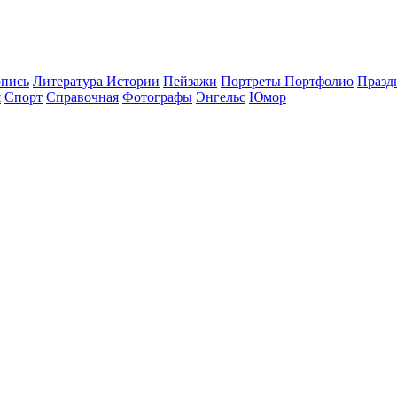
опись
Литература Истории
Пейзажи
Портреты Портфолио
Празд
я
Спорт
Справочная
Фотографы
Энгельс
Юмор