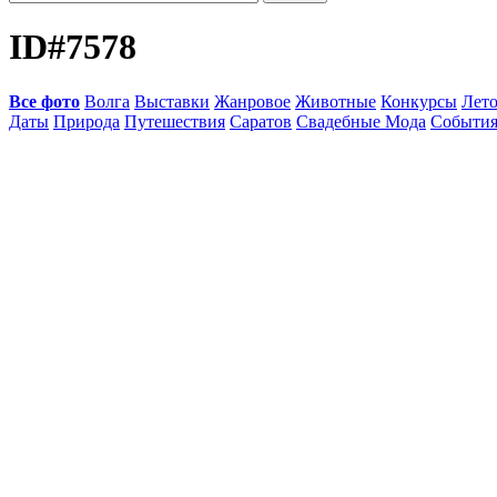
ID#7578
Все фото
Волга
Выставки
Жанровое
Животные
Конкурсы
Лет
Даты
Природа
Путешествия
Саратов
Свадебные Мода
Событи