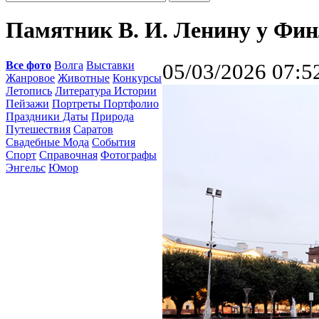
Памятник В. И. Ленину у Фин
Все фото
Волга
Выставки
05/03/2026 07:5
Жанровое
Животные
Конкурсы
Летопись
Литература Истории
Пейзажи
Портреты Портфолио
Праздники Даты
Природа
Путешествия
Саратов
Свадебные Мода
События
Спорт
Справочная
Фотографы
Энгельс
Юмор