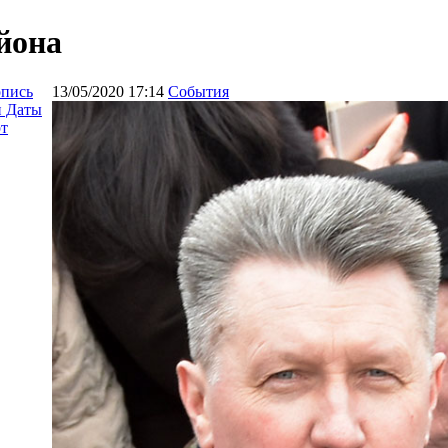
йона
опись
13/05/2020 17:14
События
и Даты
т