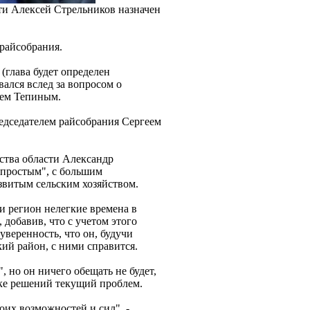
ти Алексей Стрельников назначен
райсобрания.
(глава будет определен
ался вслед за вопросом о
ем Тепиным.
едседателем райсобрания Сергеем
ства области Александр
епростым", с большим
витым сельским хозяйством.
и регион нелегкие времена в
добавив, что с учетом этого
уверенность, что он, будучи
ий район, с ними справится.
, но он ничего обещать не будет,
тке решений текущий проблем.
оих возможностей и сил", -