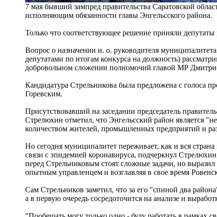
7 мая бывший зампред правительства Саратовской облас
исполняющим обязанности главы Энгельсского района.
Только что соответствующее решение приняли депутаты 
Вопрос о назначении и. о. руководителя муниципалитета 
депутатами по итогам конкурса на должность) рассматрив
добровольном сложении полномочий главой МР Дмитри
Кандидатура Стрельникова была предложена с голоса пр
Горевским.
Присутствовавший на заседании председатель правитель
Стрелюхин отметил, что Энгельсский район является "н
количеством жителей, промышленных предприятий и раз
Но сегодня муниципалитет переживает, как и вся страна 
связи с эпидемией коронавируса, подчеркнул Стрелюхин, 
перед Стрельниковым стоят сложные задачи, но выразил 
опытным управленцем и возглавляя в свое время Ровенск
Сам Стрельников заметил, что за его "спиной два района"
а в первую очередь сосредоточится на анализе и вырабо
"Пообещать могу только одно - буду работать в рамках св