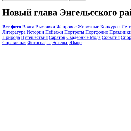
Новый глава Энгельсского ра
Все фото
Волга
Выставки
Жанровое
Животные
Конкурсы
Лет
Литература Истории
Пейзажи
Портреты Портфолио
Праздник
Природа
Путешествия
Саратов
Свадебные Мода
События
Спор
Справочная
Фотографы
Энгельс
Юмор