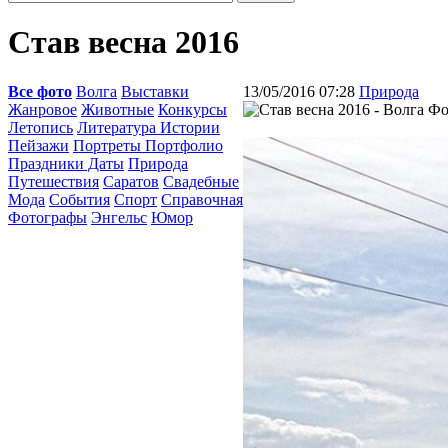
Став весна 2016
Все фото
Волга
Выставки
13/05/2016 07:28
Природа
Жанровое
Животные
Конкурсы
Летопись
Литература Истории
Пейзажи
Портреты Портфолио
Праздники Даты
Природа
Путешествия
Саратов
Свадебные
Мода
События
Спорт
Справочная
Фотографы
Энгельс
Юмор