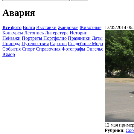
Авария
Все фото
Волга
Выставки
Жанровое
Животные
13/05/2014 06:
Конкурсы
Летопись
Литература Истории
Пейзажи
Портреты Портфолио
Праздники Даты
Природа
Путешествия
Саратов
Свадебные Мода
События
Спорт
Справочная
Фотографы
Энгельс
Юмор
12 мая пример
Рубрики
:
Соб