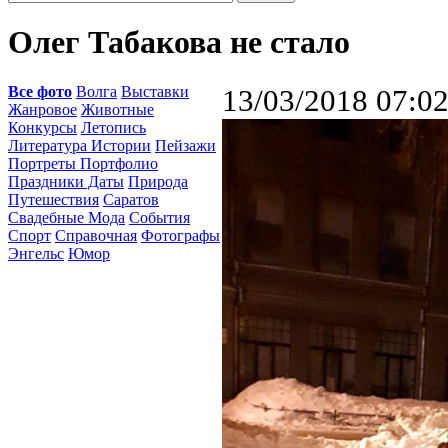
Олег Табакова не стало
Все фото
Волга
Выставки
13/03/2018 07:0
Жанровое
Животные
Конкурсы
Летопись
Литература Истории
Пейзажи
Портреты Портфолио
Праздники Даты
Природа
Путешествия
Саратов
Свадебные Мода
События
Спорт
Справочная
Фотографы
Энгельс
Юмор