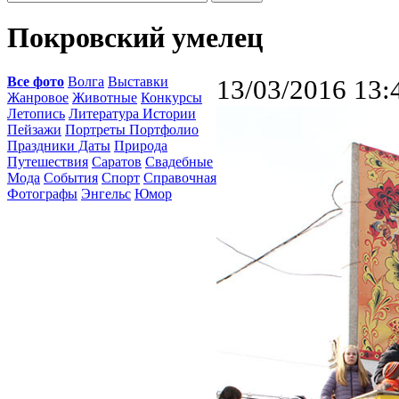
Покровский умелец
Все фото
Волга
Выставки
13/03/2016 13:
Жанровое
Животные
Конкурсы
Летопись
Литература Истории
Пейзажи
Портреты Портфолио
Праздники Даты
Природа
Путешествия
Саратов
Свадебные
Мода
События
Спорт
Справочная
Фотографы
Энгельс
Юмор