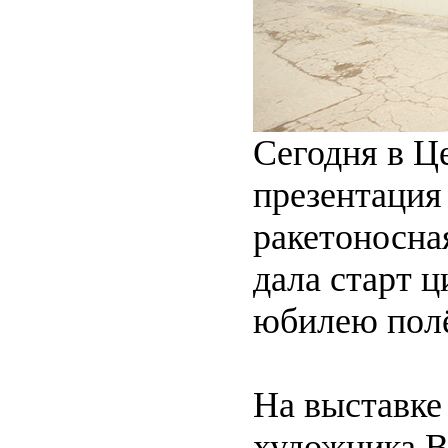
Сегодня в Ц
презентация
ракетоносна
дала старт 
юбилею полё
На выставке
художника В