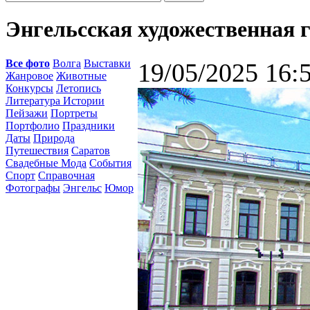
Энгельсская художественная 
Все фото
Волга
Выставки
19/05/2025 16:
Жанровое
Животные
Конкурсы
Летопись
Литература Истории
Пейзажи
Портреты
Портфолио
Праздники
Даты
Природа
Путешествия
Саратов
Свадебные Мода
События
Спорт
Справочная
Фотографы
Энгельс
Юмор