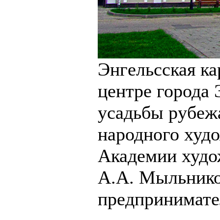
Энгельсская ка
центре города 
усадьбы рубеж
народного худ
Академии худо
А.А. Мыльнико
предпринимател