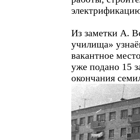
электрификацию
Из заметки А. 
училища» узнаём
вакантное мест
уже подано 15 з
окончания семил