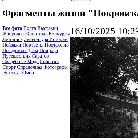
Фрагменты жизни "Покровска-
Все фото
Волга
Выставки
16/10/2025 10:2
Жанровое
Животные
Конкурсы
Летопись
Литература Истории
Пейзажи
Портреты Портфолио
Праздники Даты
Природа
Путешествия
Саратов
Свадебные Мода
События
Спорт
Справочная
Фотографы
Энгельс
Юмор